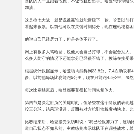
塞队的人一直跟着他跑，不让他轻松出手。哈登想传球给队
加油。
这是抢七大战，就是说谁赢谁就能晋级下一轮。哈登以前打
看起来很累。以前他可以在关键时刻得分，现在连站稳都困
他说自己已经尽力了，但是身体不行了。
网上有很多人骂哈登，说他只会自己打球，不会配合别人。
么多人防守的情况下还能拿分已经很不错了。教练在接受采
根据统计数据显示，哈登场均能得到23.8分、7.4次助攻
多。以前他每场比赛能跑5公里，现在只能跑4.5公里。虽然
每次比赛结束后，哈登都要花很长时间恢复体力。
第四节是决定胜负的关键时刻，但哈登在这个阶段的表现越
投三分球，结果球没进，反而被对方抢到篮板发动快攻。比
比赛结束后，哈登接受采访时说："我已经很努力了，这场
道自己状态不如从前。主教练则表示球队正在调整战术，希