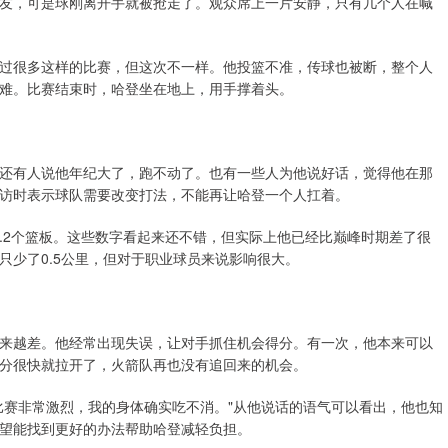
友，可是球刚离开手就被抢走了。观众席上一片安静，只有几个人在喊
过很多这样的比赛，但这次不一样。他投篮不准，传球也被断，整个人
难。比赛结束时，哈登坐在地上，用手撑着头。
还有人说他年纪大了，跑不动了。也有一些人为他说好话，觉得他在那
访时表示球队需要改变打法，不能再让哈登一个人扛着。
和4.2个篮板。这些数字看起来还不错，但实际上他已经比巅峰时期差了很
只少了0.5公里，但对于职业球员来说影响很大。
来越差。他经常出现失误，让对手抓住机会得分。有一次，他本来可以
分很快就拉开了，火箭队再也没有追回来的机会。
比赛非常激烈，我的身体确实吃不消。"从他说话的语气可以看出，他也知
望能找到更好的办法帮助哈登减轻负担。