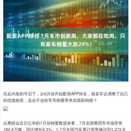
在反内卷的号召下，从6月份开始配资APP排名，很多车企调整了自己
的优惠政策，这会不会给车市销量带来负面影响呢？
从乘联会近日公布的7月份销量数据来看，7月全国乘用车市场零售
182.6万辆，同比增长6.3%，1-7月全国汽车累计零售辆达到1,272.8