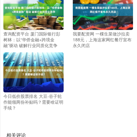
查询配资平台 厦门国际银行彭
我要配资网 一棵生菜做沙拉卖
树林：以“华侨金融+跨境金
188元，上海这家网红餐厅宣布
融”驱动 破解行业同质化竞争
永久闭店
今日低价股票排名 大豆-谷子轮
作能领两份补贴吗？需要啥证明
手续？
相关评论